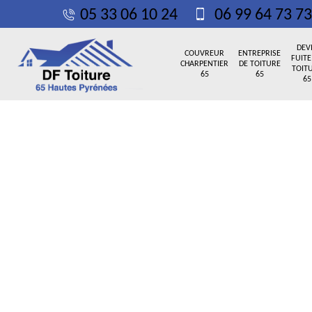
05 33 06 10 24
06 99 64 73 73
DEV
COUVREUR
ENTREPRISE
FUITE
CHARPENTIER
DE TOITURE
TOIT
65
65
65