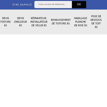
ÊTRE RAPPELÉ
POSE DE
DEVIS
DEVIS
RÉPARATEUR,
HABILLAGE
REHAUSSEMENT
DESSOUS
TOITURE
ZINGUEUR
INSTALLATEUR
PLANCHE
DE TOITURE 65
DE TOIT
65
65
DE VELUX 65
DE RIVE 65
65