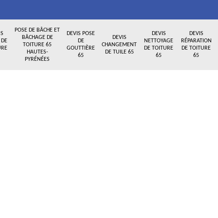
POSE DE BÂCHE ET
IS
DEVIS POSE
DEVIS
DEVIS
BÂCHAGE DE
DEVIS
 DE
DE
NETTOYAGE
RÉPARATION
TOITURE 65
CHANGEMENT
URE
GOUTTIÈRE
DE TOITURE
DE TOITURE
HAUTES-
DE TUILE 65
65
65
65
PYRÉNÉES