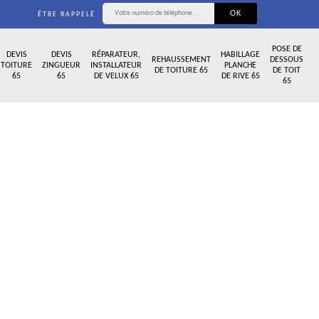
ÊTRE RAPPELÉ
POSE DE
DEVIS
DEVIS
RÉPARATEUR,
HABILLAGE
REHAUSSEMENT
DESSOUS
TOITURE
ZINGUEUR
INSTALLATEUR
PLANCHE
DE TOITURE 65
DE TOIT
65
65
DE VELUX 65
DE RIVE 65
65