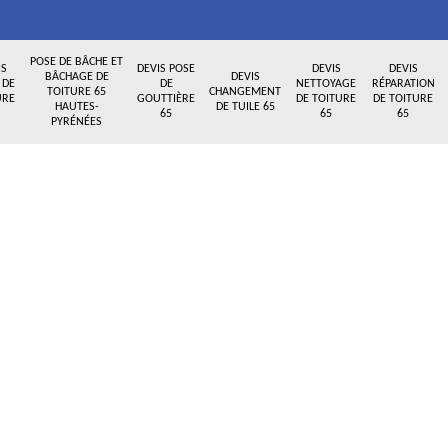
POSE DE BÂCHE ET
IS
DEVIS POSE
DEVIS
DEVIS
BÂCHAGE DE
DEVIS
 DE
DE
NETTOYAGE
RÉPARATION
TOITURE 65
CHANGEMENT
URE
GOUTTIÈRE
DE TOITURE
DE TOITURE
HAUTES-
DE TUILE 65
65
65
65
PYRÉNÉES