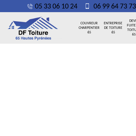
05 33 06 10 24
06 99 64 73 73
DEV
COUVREUR
ENTREPRISE
FUITE
CHARPENTIER
DE TOITURE
TOIT
65
65
65