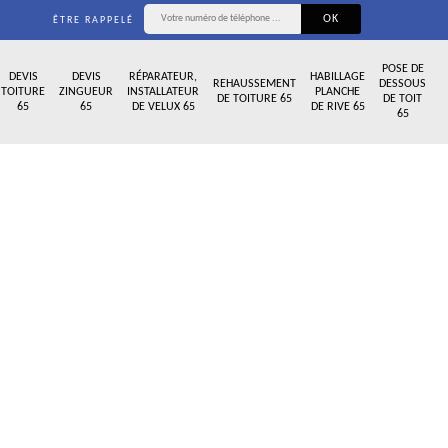
ÊTRE RAPPELÉ
POSE DE
DEVIS
DEVIS
RÉPARATEUR,
HABILLAGE
REHAUSSEMENT
DESSOUS
TOITURE
ZINGUEUR
INSTALLATEUR
PLANCHE
DE TOITURE 65
DE TOIT
65
65
DE VELUX 65
DE RIVE 65
65