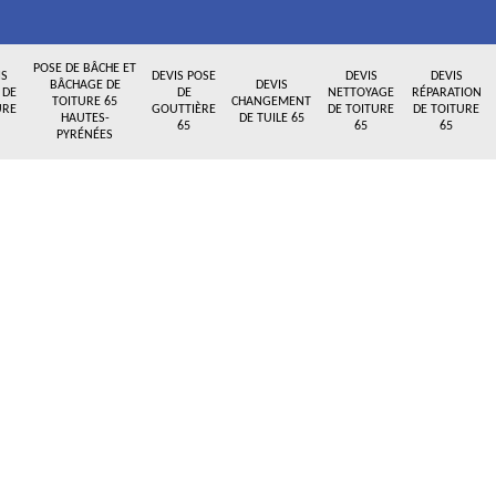
POSE DE BÂCHE ET
IS
DEVIS POSE
DEVIS
DEVIS
BÂCHAGE DE
DEVIS
 DE
DE
NETTOYAGE
RÉPARATION
TOITURE 65
CHANGEMENT
URE
GOUTTIÈRE
DE TOITURE
DE TOITURE
HAUTES-
DE TUILE 65
65
65
65
PYRÉNÉES