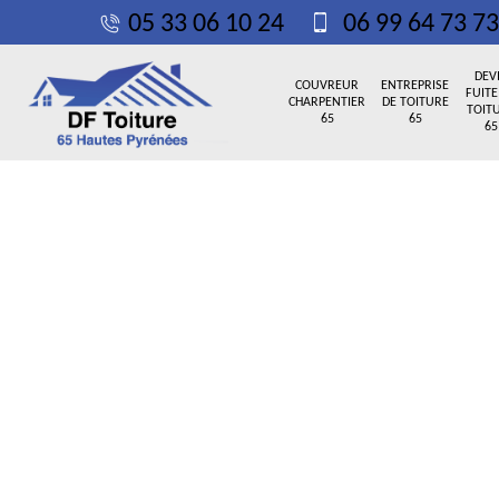
05 33 06 10 24
06 99 64 73 73
DEV
COUVREUR
ENTREPRISE
FUITE
CHARPENTIER
DE TOITURE
TOIT
65
65
65