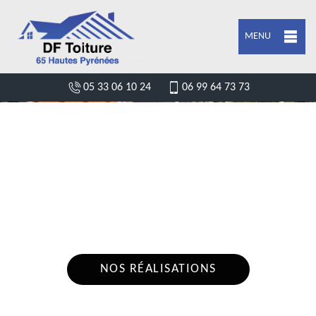
MENU
05 33 06 10 24
06 99 64 73 73
ARTISAN COUVREUR CHARPENTIER
GEMBRIE 65370
Nous intervenons 24h/24 sur 7j/7 en cas
d'urgence
NOS RÉALISATIONS