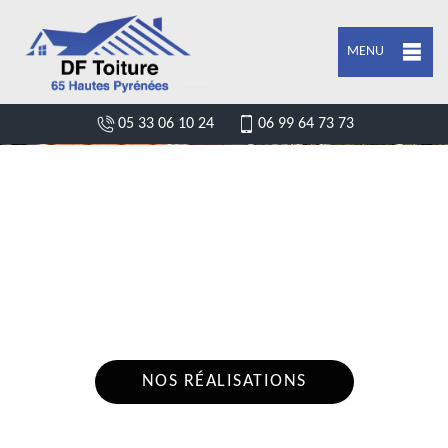
MENU
05 33 06 10 24
06 99 64 73 73
ARTISAN COUVREUR CHARPENTIER
IZAUX 65250
Nous intervenons 24h/24 sur 7j/7 en cas
d'urgence
NOS RÉALISATIONS