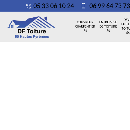
05 33 06 10 24
06 99 64 73 73
DEV
COUVREUR
ENTREPRISE
FUITE
CHARPENTIER
DE TOITURE
TOIT
65
65
65