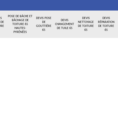
POSE DE BÂCHE ET
IS
DEVIS POSE
DEVIS
DEVIS
BÂCHAGE DE
DEVIS
 DE
DE
NETTOYAGE
RÉPARATION
TOITURE 65
CHANGEMENT
URE
GOUTTIÈRE
DE TOITURE
DE TOITURE
HAUTES-
DE TUILE 65
65
65
65
PYRÉNÉES