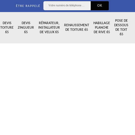
ÊTRE RAPPELÉ
POSE DE
DEVIS
DEVIS
RÉPARATEUR,
HABILLAGE
REHAUSSEMENT
DESSOUS
TOITURE
ZINGUEUR
INSTALLATEUR
PLANCHE
DE TOITURE 65
DE TOIT
65
65
DE VELUX 65
DE RIVE 65
65