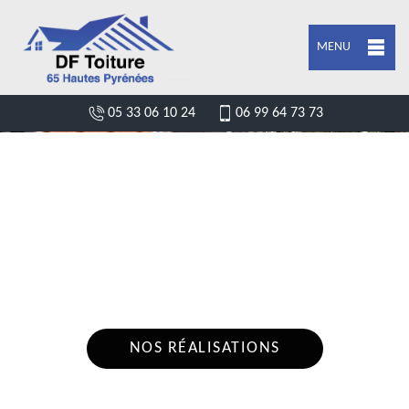
MENU
05 33 06 10 24
06 99 64 73 73
ARTISAN COUVREUR CHARPENTIER
LUZ SAINT SAUVEUR 65120
Nous intervenons 24h/24 sur 7j/7 en cas
d'urgence
NOS RÉALISATIONS