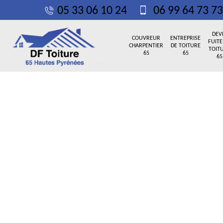
05 33 06 10 24
06 99 64 73 73
DEV
COUVREUR
ENTREPRISE
FUITE
CHARPENTIER
DE TOITURE
TOIT
65
65
65