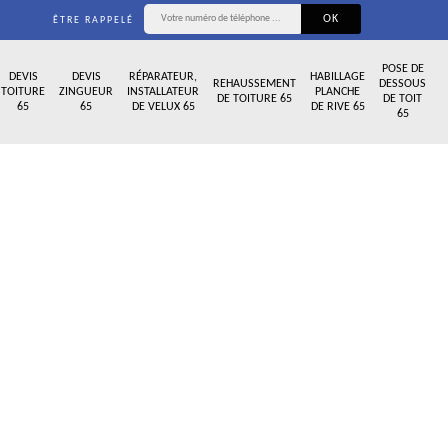
ÊTRE RAPPELÉ
POSE DE
DEVIS
DEVIS
RÉPARATEUR,
HABILLAGE
REHAUSSEMENT
DESSOUS
TOITURE
ZINGUEUR
INSTALLATEUR
PLANCHE
DE TOITURE 65
DE TOIT
65
65
DE VELUX 65
DE RIVE 65
65