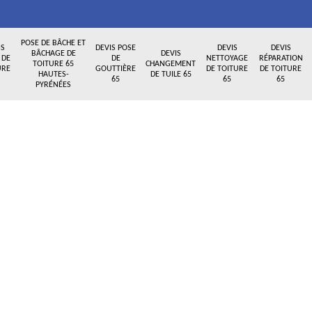
POSE DE BÂCHE ET
IS
DEVIS POSE
DEVIS
DEVIS
BÂCHAGE DE
DEVIS
 DE
DE
NETTOYAGE
RÉPARATION
TOITURE 65
CHANGEMENT
URE
GOUTTIÈRE
DE TOITURE
DE TOITURE
HAUTES-
DE TUILE 65
65
65
65
PYRÉNÉES