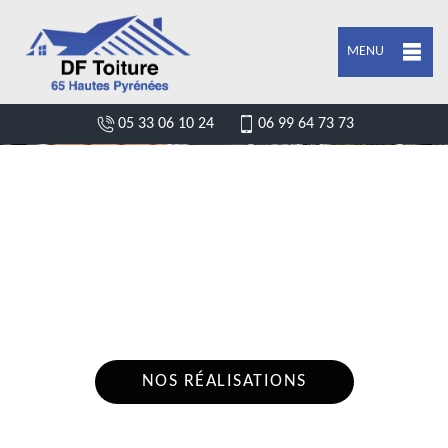
MENU
05 33 06 10 24
06 99 64 73 73
ARTISAN COUVREUR CHARPENTIER
PEYRET SAINT ANDRE 65230
Nous intervenons 24h/24 sur 7j/7 en cas
d'urgence
NOS RÉALISATIONS