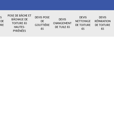
POSE DE BÂCHE ET
IS
DEVIS POSE
DEVIS
DEVIS
BÂCHAGE DE
DEVIS
 DE
DE
NETTOYAGE
RÉPARATION
TOITURE 65
CHANGEMENT
URE
GOUTTIÈRE
DE TOITURE
DE TOITURE
HAUTES-
DE TUILE 65
65
65
65
PYRÉNÉES