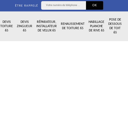
ÊTRE RAPPELÉ
POSE DE
DEVIS
DEVIS
RÉPARATEUR,
HABILLAGE
REHAUSSEMENT
DESSOUS
TOITURE
ZINGUEUR
INSTALLATEUR
PLANCHE
DE TOITURE 65
DE TOIT
65
65
DE VELUX 65
DE RIVE 65
65