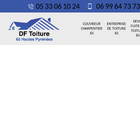
05 33 06 10 24
06 99 64 73 73
DEV
COUVREUR
ENTREPRISE
FUITE
CHARPENTIER
DE TOITURE
TOIT
65
65
65