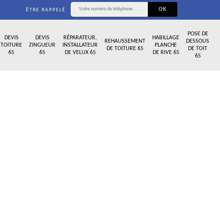
ÊTRE RAPPELÉ
POSE DE
DEVIS
DEVIS
RÉPARATEUR,
HABILLAGE
REHAUSSEMENT
DESSOUS
TOITURE
ZINGUEUR
INSTALLATEUR
PLANCHE
DE TOITURE 65
DE TOIT
65
65
DE VELUX 65
DE RIVE 65
65