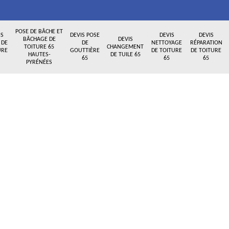
POSE DE BÂCHE ET
IS
DEVIS POSE
DEVIS
DEVIS
BÂCHAGE DE
DEVIS
 DE
DE
NETTOYAGE
RÉPARATION
TOITURE 65
CHANGEMENT
URE
GOUTTIÈRE
DE TOITURE
DE TOITURE
HAUTES-
DE TUILE 65
65
65
65
PYRÉNÉES