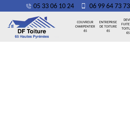
05 33 06 10 24
06 99 64 73 73
DEV
COUVREUR
ENTREPRISE
FUITE
CHARPENTIER
DE TOITURE
TOIT
65
65
65