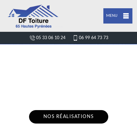
MENU
05 33 06 10 24
06 99 64 73 73
DEVIS FUITE DE TOITURE
MAUBOURGUET 65700
Nous intervenons 24h/24 sur 7j/7 en cas
d'urgence
NOS RÉALISATIONS