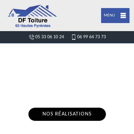
MENU
05 33 06 10 24
06 99 64 73 73
DEVIS FUITE DE TOITURE NESTIER
65150
Nous intervenons 24h/24 sur 7j/7 en cas
d'urgence
NOS RÉALISATIONS