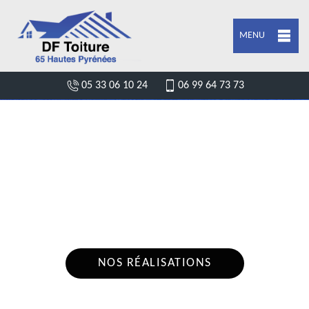
MENU
05 33 06 10 24
06 99 64 73 73
DEVIS FUITE DE TOITURE ORGAN
65230
Nous intervenons 24h/24 sur 7j/7 en cas
d'urgence
NOS RÉALISATIONS