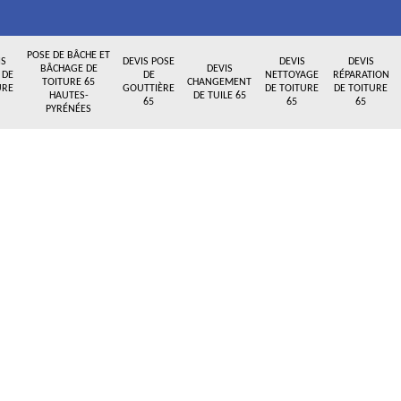
POSE DE BÂCHE ET
IS
DEVIS POSE
DEVIS
DEVIS
BÂCHAGE DE
DEVIS
 DE
DE
NETTOYAGE
RÉPARATION
TOITURE 65
CHANGEMENT
URE
GOUTTIÈRE
DE TOITURE
DE TOITURE
HAUTES-
DE TUILE 65
65
65
65
PYRÉNÉES