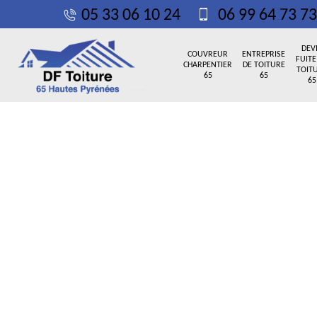
05 33 06 10 24
06 99 64 73 73
DEV
COUVREUR
ENTREPRISE
FUITE
CHARPENTIER
DE TOITURE
TOIT
65
65
65