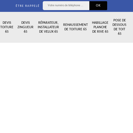
ÊTRE RAPPELÉ
POSE DE
DEVIS
DEVIS
RÉPARATEUR,
HABILLAGE
REHAUSSEMENT
DESSOUS
TOITURE
ZINGUEUR
INSTALLATEUR
PLANCHE
DE TOITURE 65
DE TOIT
65
65
DE VELUX 65
DE RIVE 65
65