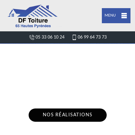
MENU
05 33 06 10 24
06 99 64 73 73
DEVIS FUITE DE TOITURE SEGALAS
65140
Nous intervenons 24h/24 sur 7j/7 en cas
d'urgence
NOS RÉALISATIONS