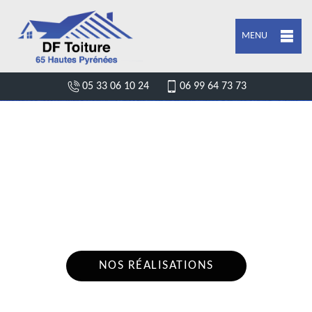
MENU
05 33 06 10 24
06 99 64 73 73
DEVIS FUITE DE TOITURE TROUBAT
65370
Nous intervenons 24h/24 sur 7j/7 en cas
d'urgence
NOS RÉALISATIONS