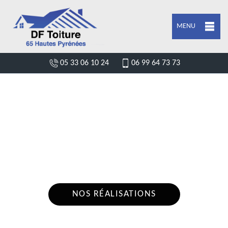
MENU
05 33 06 10 24
06 99 64 73 73
DEVIS POSE DE GOUTTIÈRE ARCIZAC EZ
ANGLES 65100
Nous intervenons 24h/24 sur 7j/7 en cas
d'urgence
NOS RÉALISATIONS