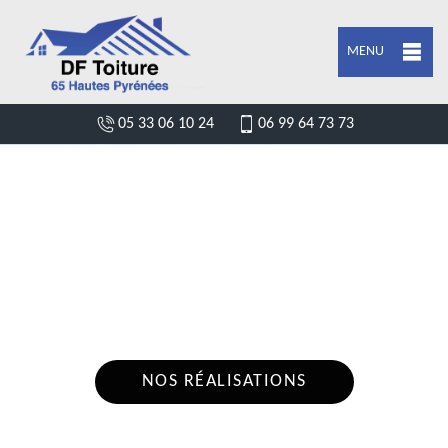
MENU
05 33 06 10 24
06 99 64 73 73
DEVIS POSE DE GOUTTIÈRE BAREGES
65120
Nous intervenons 24h/24 sur 7j/7 en cas
d'urgence
NOS RÉALISATIONS