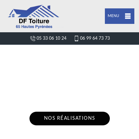
MENU
05 33 06 10 24
06 99 64 73 73
DEVIS POSE DE GOUTTIÈRE BAREILLES
65240
Nous intervenons 24h/24 sur 7j/7 en cas
d'urgence
NOS RÉALISATIONS