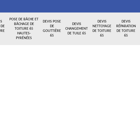
POSE DE BÂCHE ET
IS
DEVIS POSE
DEVIS
DEVIS
BÂCHAGE DE
DEVIS
 DE
DE
NETTOYAGE
RÉPARATION
TOITURE 65
CHANGEMENT
URE
GOUTTIÈRE
DE TOITURE
DE TOITURE
HAUTES-
DE TUILE 65
65
65
65
PYRÉNÉES