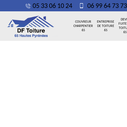
05 33 06 10 24
06 99 64 73 73
DEV
COUVREUR
ENTREPRISE
FUITE
CHARPENTIER
DE TOITURE
TOIT
65
65
65