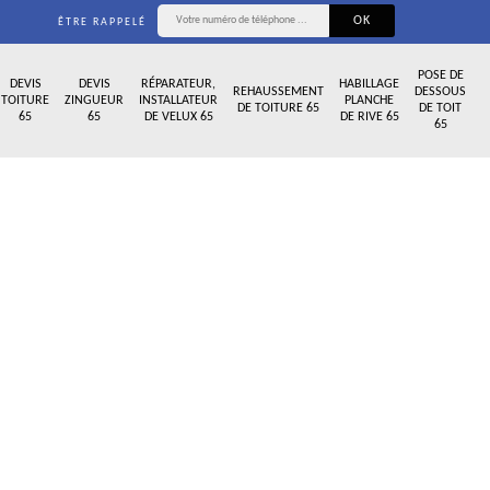
ÊTRE RAPPELÉ
POSE DE
DEVIS
DEVIS
RÉPARATEUR,
HABILLAGE
REHAUSSEMENT
DESSOUS
TOITURE
ZINGUEUR
INSTALLATEUR
PLANCHE
DE TOITURE 65
DE TOIT
65
65
DE VELUX 65
DE RIVE 65
65