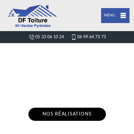
MENU
05 33 06 10 24
06 99 64 73 73
DEVIS POSE DE GOUTTIÈRE CAHARET
65190
Nous intervenons 24h/24 sur 7j/7 en cas
d'urgence
NOS RÉALISATIONS