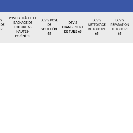
POSE DE BÂCHE ET
IS
DEVIS POSE
DEVIS
DEVIS
BÂCHAGE DE
DEVIS
 DE
DE
NETTOYAGE
RÉPARATION
TOITURE 65
CHANGEMENT
URE
GOUTTIÈRE
DE TOITURE
DE TOITURE
HAUTES-
DE TUILE 65
65
65
65
PYRÉNÉES