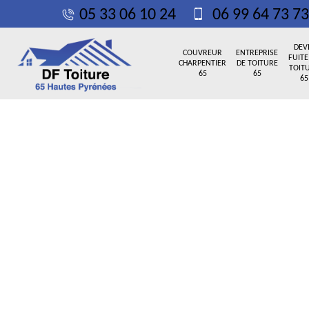
05 33 06 10 24
06 99 64 73 73
DEV
COUVREUR
ENTREPRISE
FUITE
CHARPENTIER
DE TOITURE
TOIT
65
65
65