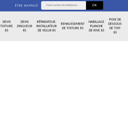
ÊTRE RAPPELÉ
POSE DE
DEVIS
DEVIS
RÉPARATEUR,
HABILLAGE
REHAUSSEMENT
DESSOUS
TOITURE
ZINGUEUR
INSTALLATEUR
PLANCHE
DE TOITURE 65
DE TOIT
65
65
DE VELUX 65
DE RIVE 65
65