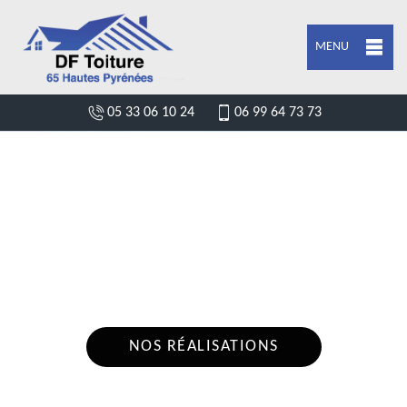
MENU
05 33 06 10 24
06 99 64 73 73
DEVIS POSE DE GOUTTIÈRE ESPARROS
65130
Nous intervenons 24h/24 sur 7j/7 en cas
d'urgence
NOS RÉALISATIONS