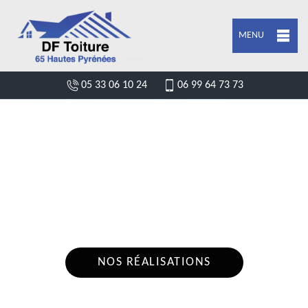
MENU
05 33 06 10 24
06 99 64 73 73
DEVIS POSE DE GOUTTIÈRE GAUDENT
65370
Nous intervenons 24h/24 sur 7j/7 en cas
d'urgence
NOS RÉALISATIONS