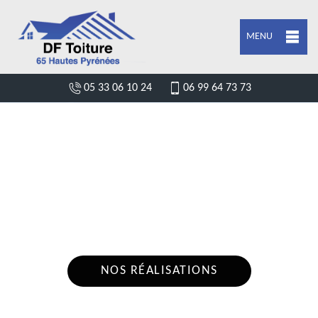
MENU
05 33 06 10 24
06 99 64 73 73
DEVIS POSE DE GOUTTIÈRE GAZOST
65100
Nous intervenons 24h/24 sur 7j/7 en cas
d'urgence
NOS RÉALISATIONS