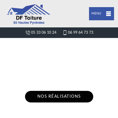
MENU
05 33 06 10 24
06 99 64 73 73
DEVIS POSE DE GOUTTIÈRE GEZ 65400
Nous intervenons 24h/24 sur 7j/7 en cas
d'urgence
NOS RÉALISATIONS