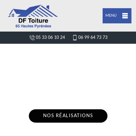
MENU
05 33 06 10 24
06 99 64 73 73
DEVIS POSE DE GOUTTIÈRE GOUDON
65190
Nous intervenons 24h/24 sur 7j/7 en cas
d'urgence
NOS RÉALISATIONS