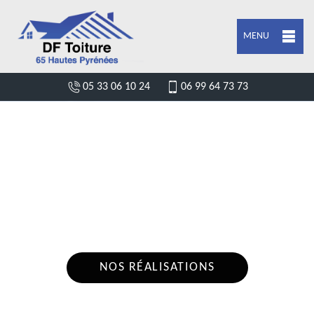
MENU
05 33 06 10 24
06 99 64 73 73
DEVIS POSE DE GOUTTIÈRE GOURGUE
65130
Nous intervenons 24h/24 sur 7j/7 en cas
d'urgence
NOS RÉALISATIONS