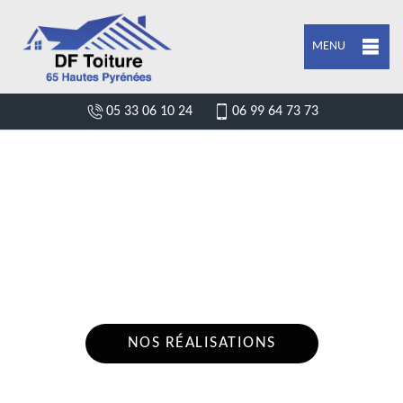
MENU
05 33 06 10 24
06 99 64 73 73
DEVIS POSE DE GOUTTIÈRE ILHET
65410
Nous intervenons 24h/24 sur 7j/7 en cas
d'urgence
NOS RÉALISATIONS