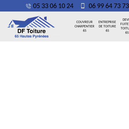
05 33 06 10 24
06 99 64 73 73
DEV
COUVREUR
ENTREPRISE
FUITE
CHARPENTIER
DE TOITURE
TOIT
65
65
65