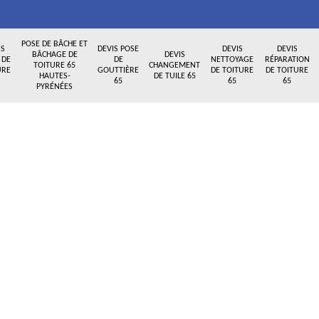
POSE DE BÂCHE ET
IS
DEVIS POSE
DEVIS
DEVIS
BÂCHAGE DE
DEVIS
 DE
DE
NETTOYAGE
RÉPARATION
TOITURE 65
CHANGEMENT
URE
GOUTTIÈRE
DE TOITURE
DE TOITURE
HAUTES-
DE TUILE 65
65
65
65
PYRÉNÉES