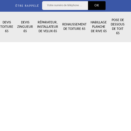
ÊTRE RAPPELÉ
POSE DE
DEVIS
DEVIS
RÉPARATEUR,
HABILLAGE
REHAUSSEMENT
DESSOUS
TOITURE
ZINGUEUR
INSTALLATEUR
PLANCHE
DE TOITURE 65
DE TOIT
65
65
DE VELUX 65
DE RIVE 65
65