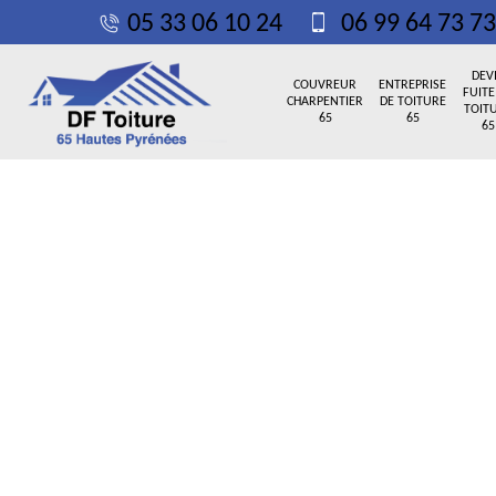
05 33 06 10 24
06 99 64 73 73
DEV
COUVREUR
ENTREPRISE
FUITE
CHARPENTIER
DE TOITURE
TOIT
65
65
65