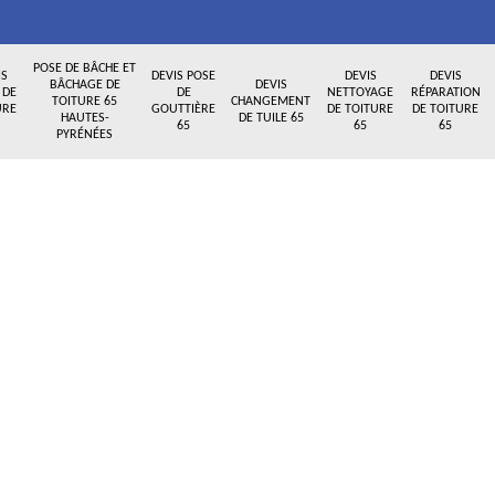
POSE DE BÂCHE ET
IS
DEVIS POSE
DEVIS
DEVIS
BÂCHAGE DE
DEVIS
 DE
DE
NETTOYAGE
RÉPARATION
TOITURE 65
CHANGEMENT
URE
GOUTTIÈRE
DE TOITURE
DE TOITURE
HAUTES-
DE TUILE 65
65
65
65
PYRÉNÉES