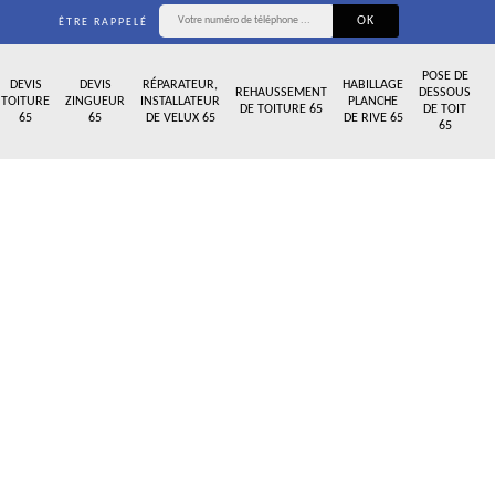
ÊTRE RAPPELÉ
POSE DE
DEVIS
DEVIS
RÉPARATEUR,
HABILLAGE
REHAUSSEMENT
DESSOUS
TOITURE
ZINGUEUR
INSTALLATEUR
PLANCHE
DE TOITURE 65
DE TOIT
65
65
DE VELUX 65
DE RIVE 65
65