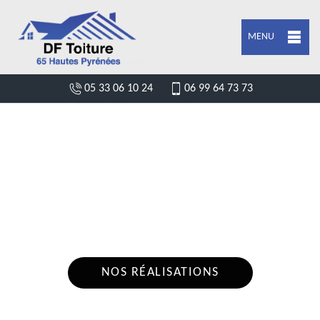
MENU
05 33 06 10 24
06 99 64 73 73
DEVIS POSE DE GOUTTIÈRE
PEYRIGUERE 65350
Nous intervenons 24h/24 sur 7j/7 en cas
d'urgence
NOS RÉALISATIONS