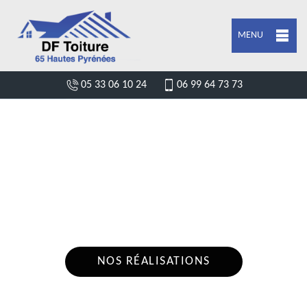
MENU
05 33 06 10 24
06 99 64 73 73
DEVIS POSE DE GOUTTIÈRE PRECHAC
65400
Nous intervenons 24h/24 sur 7j/7 en cas
d'urgence
NOS RÉALISATIONS