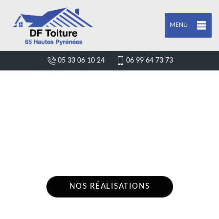
MENU
05 33 06 10 24
06 99 64 73 73
DEVIS POSE DE GOUTTIÈRE
SARRANCOLIN 65410
Nous intervenons 24h/24 sur 7j/7 en cas
d'urgence
NOS RÉALISATIONS