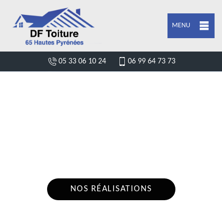
MENU
05 33 06 10 24
06 99 64 73 73
DEVIS POSE DE GOUTTIÈRE TAJAN
65300
Nous intervenons 24h/24 sur 7j/7 en cas
d'urgence
NOS RÉALISATIONS