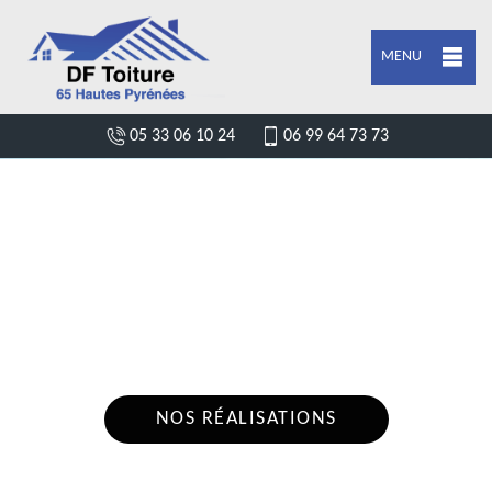
MENU
05 33 06 10 24
06 99 64 73 73
ENTREPRISE POSE DE BÂCHE ET
BÂCHAGE DE TOITURE ANLA 65370
Nous intervenons 24h/24 sur 7j/7 en cas
d'urgence
NOS RÉALISATIONS