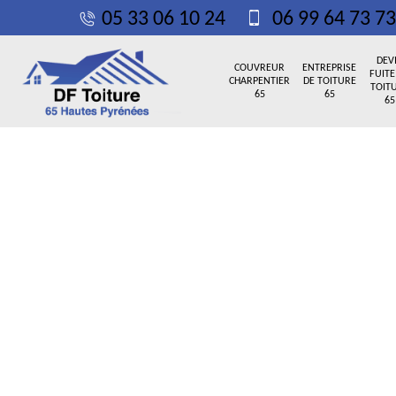
05 33 06 10 24
06 99 64 73 73
DEV
COUVREUR
ENTREPRISE
FUITE
CHARPENTIER
DE TOITURE
TOIT
65
65
65