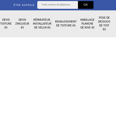
ÊTRE RAPPELÉ
POSE DE
DEVIS
DEVIS
RÉPARATEUR,
HABILLAGE
REHAUSSEMENT
DESSOUS
TOITURE
ZINGUEUR
INSTALLATEUR
PLANCHE
DE TOITURE 65
DE TOIT
65
65
DE VELUX 65
DE RIVE 65
65