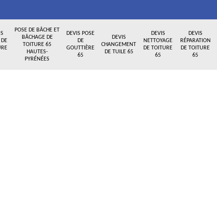
POSE DE BÂCHE ET
IS
DEVIS POSE
DEVIS
DEVIS
BÂCHAGE DE
DEVIS
 DE
DE
NETTOYAGE
RÉPARATION
TOITURE 65
CHANGEMENT
URE
GOUTTIÈRE
DE TOITURE
DE TOITURE
HAUTES-
DE TUILE 65
65
65
65
PYRÉNÉES