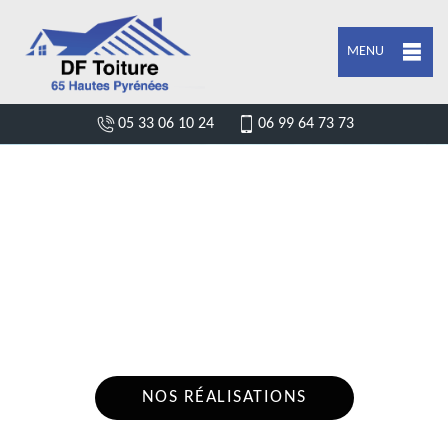
MENU
05 33 06 10 24
06 99 64 73 73
ENTREPRISE POSE DE BÂCHE ET
BÂCHAGE DE TOITURE BOURREAC
65100
Nous intervenons 24h/24 sur 7j/7 en cas
d'urgence
NOS RÉALISATIONS