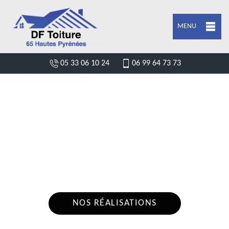
MENU
05 33 06 10 24
06 99 64 73 73
ENTREPRISE POSE DE BÂCHE ET
BÂCHAGE DE TOITURE CASTERETS
65230
Nous intervenons 24h/24 sur 7j/7 en cas
d'urgence
NOS RÉALISATIONS