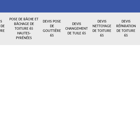
POSE DE BÂCHE ET
IS
DEVIS POSE
DEVIS
DEVIS
BÂCHAGE DE
DEVIS
 DE
DE
NETTOYAGE
RÉPARATION
TOITURE 65
CHANGEMENT
URE
GOUTTIÈRE
DE TOITURE
DE TOITURE
HAUTES-
DE TUILE 65
65
65
65
PYRÉNÉES