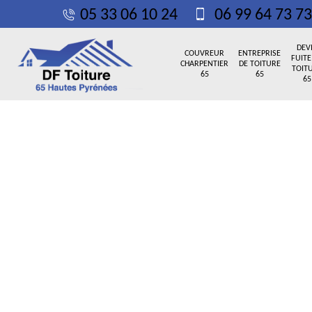
05 33 06 10 24
06 99 64 73 73
DEV
COUVREUR
ENTREPRISE
FUITE
CHARPENTIER
DE TOITURE
TOIT
65
65
65