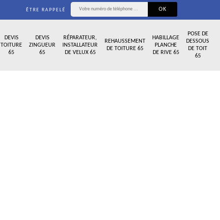
ÊTRE RAPPELÉ
POSE DE
DEVIS
DEVIS
RÉPARATEUR,
HABILLAGE
REHAUSSEMENT
DESSOUS
TOITURE
ZINGUEUR
INSTALLATEUR
PLANCHE
DE TOITURE 65
DE TOIT
65
65
DE VELUX 65
DE RIVE 65
65