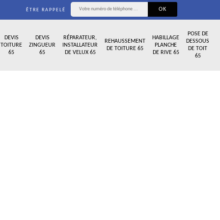
ÊTRE RAPPELÉ
POSE DE
DEVIS
DEVIS
RÉPARATEUR,
HABILLAGE
REHAUSSEMENT
DESSOUS
TOITURE
ZINGUEUR
INSTALLATEUR
PLANCHE
DE TOITURE 65
DE TOIT
65
65
DE VELUX 65
DE RIVE 65
65