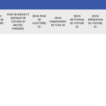
POSE DE BÂCHE ET
IS
DEVIS POSE
DEVIS
DEVIS
BÂCHAGE DE
DEVIS
 DE
DE
NETTOYAGE
RÉPARATION
TOITURE 65
CHANGEMENT
URE
GOUTTIÈRE
DE TOITURE
DE TOITURE
HAUTES-
DE TUILE 65
65
65
65
PYRÉNÉES