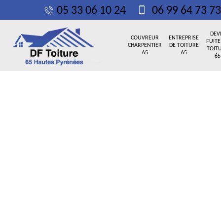
05 33 06 10 24
06 99 64 73 73
DEV
COUVREUR
ENTREPRISE
FUITE
CHARPENTIER
DE TOITURE
TOIT
65
65
65