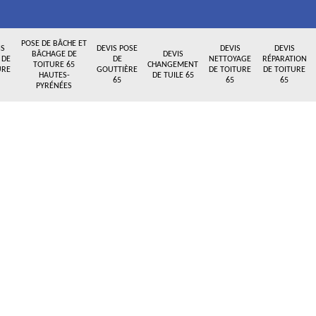
POSE DE BÂCHE ET
IS
DEVIS POSE
DEVIS
DEVIS
BÂCHAGE DE
DEVIS
 DE
DE
NETTOYAGE
RÉPARATION
TOITURE 65
CHANGEMENT
URE
GOUTTIÈRE
DE TOITURE
DE TOITURE
HAUTES-
DE TUILE 65
65
65
65
PYRÉNÉES