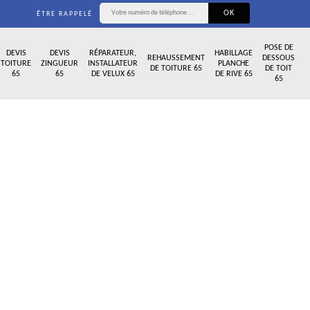
ÊTRE RAPPELÉ
POSE DE
DEVIS
DEVIS
RÉPARATEUR,
HABILLAGE
REHAUSSEMENT
DESSOUS
TOITURE
ZINGUEUR
INSTALLATEUR
PLANCHE
DE TOITURE 65
DE TOIT
65
65
DE VELUX 65
DE RIVE 65
65