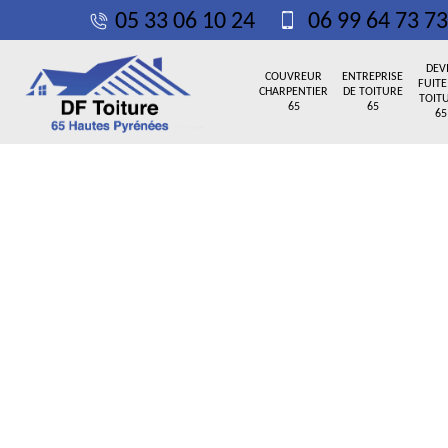
05 33 06 10 24
06 99 64 73 73
DEV
COUVREUR
ENTREPRISE
FUITE
CHARPENTIER
DE TOITURE
TOIT
65
65
65