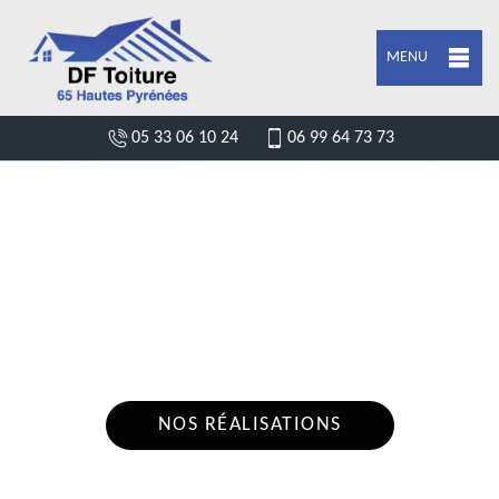
MENU
05 33 06 10 24
06 99 64 73 73
ENTREPRISE POSE DE BÂCHE ET
BÂCHAGE DE TOITURE LAYRISSE 65380
Nous intervenons 24h/24 sur 7j/7 en cas
d'urgence
NOS RÉALISATIONS