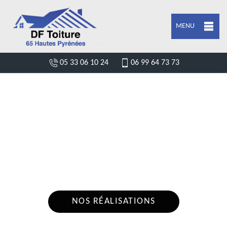
MENU
05 33 06 10 24
06 99 64 73 73
ENTREPRISE POSE DE BÂCHE ET
BÂCHAGE DE TOITURE LEZIGNAN
65100
Nous intervenons 24h/24 sur 7j/7 en cas
d'urgence
NOS RÉALISATIONS