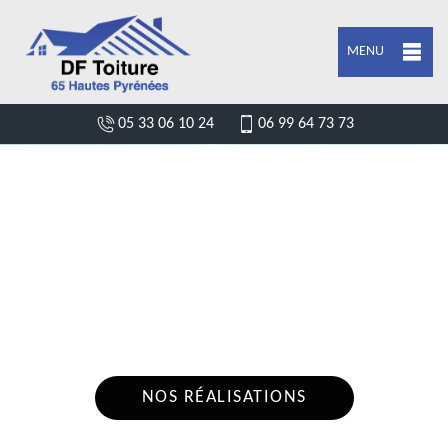
MENU
05 33 06 10 24
06 99 64 73 73
ENTREPRISE POSE DE BÂCHE ET
BÂCHAGE DE TOITURE MAZOUAU
65250
Nous intervenons 24h/24 sur 7j/7 en cas
d'urgence
NOS RÉALISATIONS