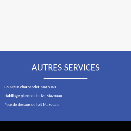
AUTRES SERVICES
Couvreur charpentier Mazouau
Habillage planche de rive Mazouau
Pose de dessous de toit Mazouau