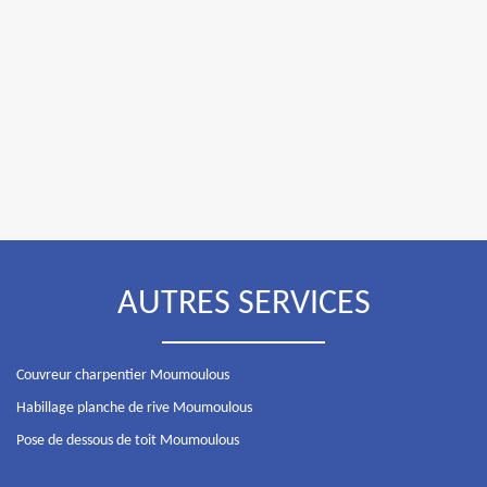
AUTRES SERVICES
Couvreur charpentier Moumoulous
Habillage planche de rive Moumoulous
Pose de dessous de toit Moumoulous