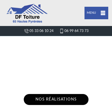
MENU
05 33 06 10 24
06 99 64 73 73
ENTREPRISE POSE DE BÂCHE ET
BÂCHAGE DE TOITURE MOUMOULOUS
65140
Nous intervenons 24h/24 sur 7j/7 en cas
d'urgence
NOS RÉALISATIONS