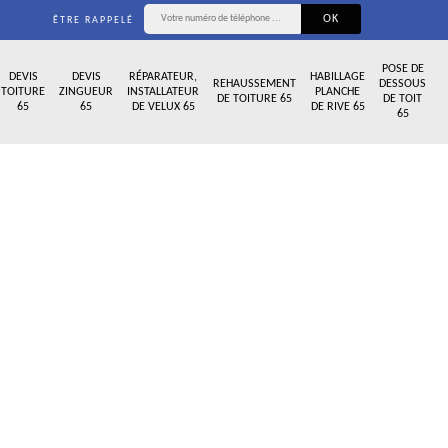
ÊTRE RAPPELÉ
POSE DE
DEVIS
DEVIS
RÉPARATEUR,
HABILLAGE
REHAUSSEMENT
DESSOUS
TOITURE
ZINGUEUR
INSTALLATEUR
PLANCHE
DE TOITURE 65
DE TOIT
65
65
DE VELUX 65
DE RIVE 65
65