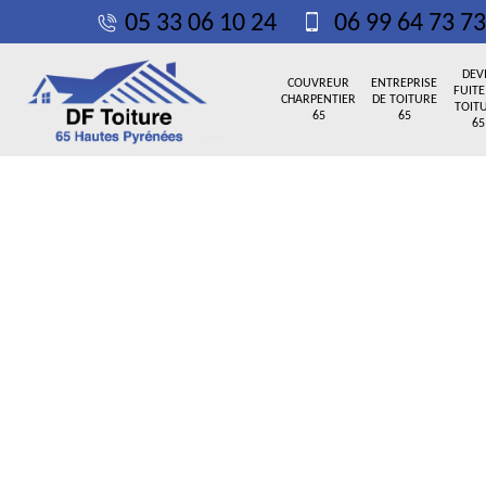
05 33 06 10 24
06 99 64 73 73
DEV
COUVREUR
ENTREPRISE
FUITE
CHARPENTIER
DE TOITURE
TOIT
65
65
65