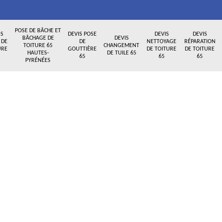
POSE DE BÂCHE ET
IS
DEVIS POSE
DEVIS
DEVIS
BÂCHAGE DE
DEVIS
 DE
DE
NETTOYAGE
RÉPARATION
TOITURE 65
CHANGEMENT
URE
GOUTTIÈRE
DE TOITURE
DE TOITURE
HAUTES-
DE TUILE 65
65
65
65
PYRÉNÉES