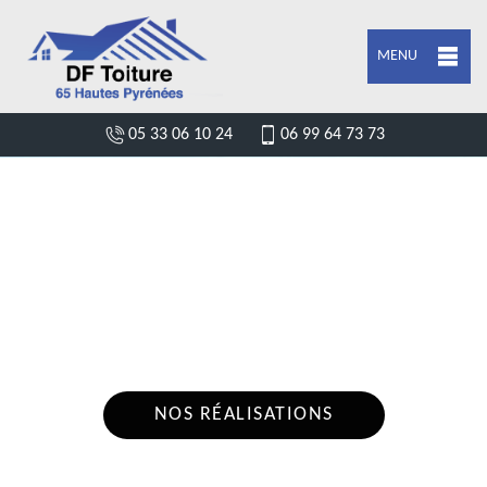
MENU
05 33 06 10 24
06 99 64 73 73
ENTREPRISE POSE DE BÂCHE ET
BÂCHAGE DE TOITURE SALLES 65400
Nous intervenons 24h/24 sur 7j/7 en cas
d'urgence
NOS RÉALISATIONS