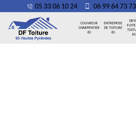
05 33 06 10 24
06 99 64 73 73
DEV
COUVREUR
ENTREPRISE
FUITE
CHARPENTIER
DE TOITURE
TOIT
65
65
65