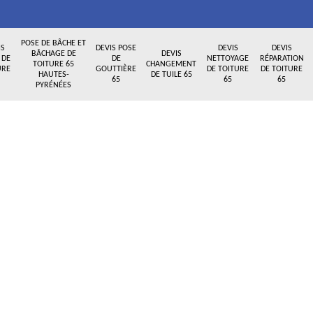
POSE DE BÂCHE ET
IS
DEVIS POSE
DEVIS
DEVIS
BÂCHAGE DE
DEVIS
 DE
DE
NETTOYAGE
RÉPARATION
TOITURE 65
CHANGEMENT
URE
GOUTTIÈRE
DE TOITURE
DE TOITURE
HAUTES-
DE TUILE 65
65
65
65
PYRÉNÉES