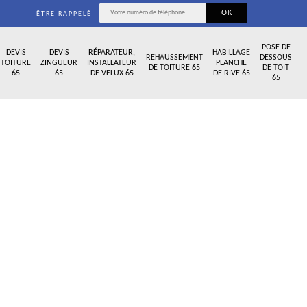
ÊTRE RAPPELÉ
POSE DE
DEVIS
DEVIS
RÉPARATEUR,
HABILLAGE
REHAUSSEMENT
DESSOUS
TOITURE
ZINGUEUR
INSTALLATEUR
PLANCHE
DE TOITURE 65
DE TOIT
65
65
DE VELUX 65
DE RIVE 65
65